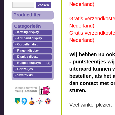
Nederland)
Zoeken
Productfilter
Gratis verzendkoste
Nederland)
Categorieën
Gratis verzendkoste
- Ketting display
- Armband display
Nederland)
- Oorbellen dis..
- Ringen display
Wij hebben nu ook
- Display diver..
- puntsteentjes wi
- Budget displays
(4)
uiteraard kunnen 
- Gripzakjes
bestellen, als het
- Swarovski
dan contact met on
sturen.
Veel winkel plezier.