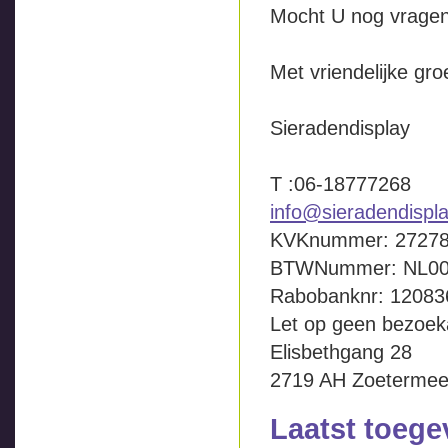
Mocht U nog vragen
Met vriendelijke gro
Sieradendisplay
T :06-18777268
info@sieradendispla
KVKnummer: 2727
BTWNummer: NL00
Rabobanknr: 1208367
Let op geen bezoek
Elisbethgang 28
2719 AH Zoetermee
Laatst toeg