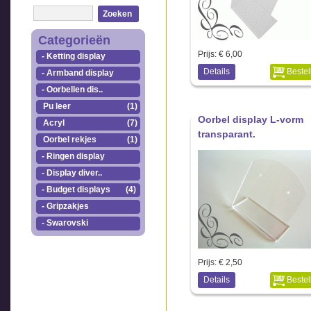
Zoeken
Categorieën
Prijs:
€ 6,00
- Ketting display
Details
Bestel
- Armband display
- Oorbellen dis..
Pu leer
(1)
Oorbel display L-vorm
Acryl
(7)
transparant.
Oorbel rekjes
(1)
- Ringen display
- Display diver..
- Budget displays
(4)
- Gripzakjes
- Swarovski
Prijs:
€ 2,50
Details
Bestel