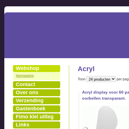
Acryl
Webshop
Herroeping
Toon
per pagi
Contact
Over ons
Acryl display voor 60 p
oorbellen transparant.
Verzending
Gastenboek
Fimo klei uitleg
Links