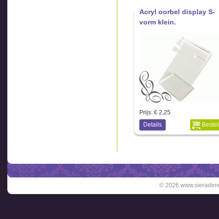
Acryl oorbel display S-
vorm klein.
Prijs:
€ 2,25
Details
Bestel
© 2026 www.sieradend