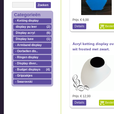
Zoeken
Categorieën
Prijs:
€ 6,00
- Ketting display
Details
Bestel
display pu leer
(2)
Display acryl
(6)
Display luxe
(1)
Acryl ketting display ov
- Armband display
wit frosted met zwart.
- Oorbellen dis..
- Ringen display
- Display diver..
- Budget displays
(4)
- Gripzakjes
- Swarovski
Prijs:
€ 12,00
Details
Bestel