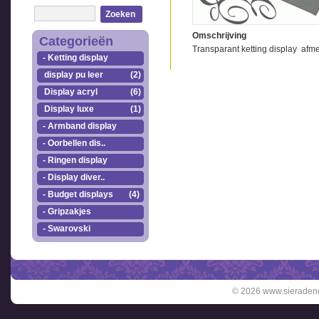
Zoeken
Omschrijving
Categorieën
Transparant ketting display afme
- Ketting display
display pu leer
(2)
Display acryl
(6)
Display luxe
(1)
- Armband display
- Oorbellen dis..
- Ringen display
- Display diver..
- Budget displays
(4)
- Gripzakjes
- Swarovski
© 2026 www.sieradend