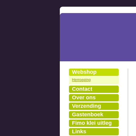
Webshop
Herroeping
Contact
Over ons
Verzending
Gastenboek
Fimo klei uitleg
Links