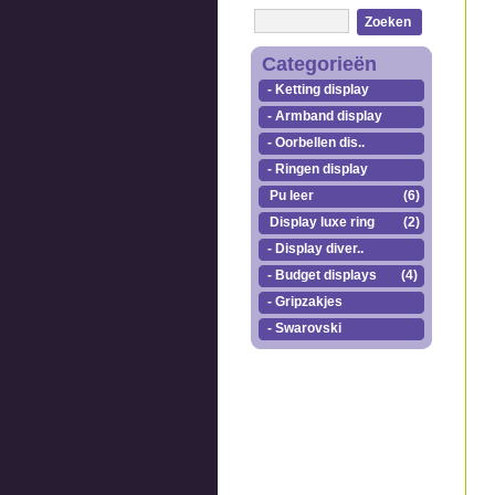
Zoeken
Categorieën
- Ketting display
- Armband display
- Oorbellen dis..
- Ringen display
Pu leer
(6)
Display luxe ring
(2)
- Display diver..
- Budget displays
(4)
- Gripzakjes
- Swarovski