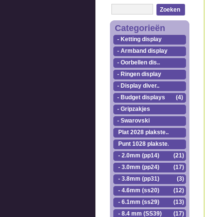
Zoeken
Categorieën
- Ketting display
- Armband display
- Oorbellen dis..
- Ringen display
- Display diver..
- Budget displays
(4)
- Gripzakjes
- Swarovski
Plat 2028 plakste..
Punt 1028 plakste..
- 2.0mm (pp14)
(21)
- 3.0mm (pp24)
(17)
- 3.8mm (pp31)
(3)
- 4.6mm (ss20)
(12)
- 6.1mm (ss29)
(13)
- 8.4 mm (SS39)
(17)