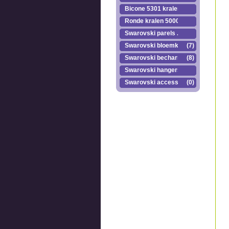
Bicone 5301 kralen.
Ronde kralen 5000
Swarovski parels ..
Swarovski bloemkr..
(7)
Swarovski becharmed
(8)
Swarovski hangers
Swarovski accesso..
(0)