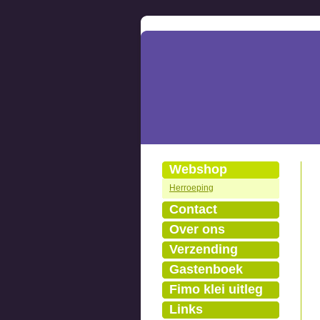
Webshop
Herroeping
Contact
Over ons
Verzending
Gastenboek
Fimo klei uitleg
Links