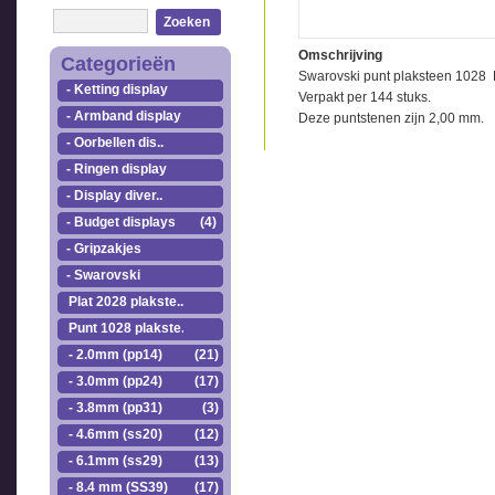
Zoeken
Omschrijving
Categorieën
Swarovski punt plaksteen 1028 
- Ketting display
Verpakt per 144 stuks.
- Armband display
Deze puntstenen zijn 2,00 mm.
- Oorbellen dis..
- Ringen display
- Display diver..
- Budget displays
(4)
- Gripzakjes
- Swarovski
Plat 2028 plakste..
Punt 1028 plakste..
- 2.0mm (pp14)
(21)
- 3.0mm (pp24)
(17)
- 3.8mm (pp31)
(3)
- 4.6mm (ss20)
(12)
- 6.1mm (ss29)
(13)
- 8.4 mm (SS39)
(17)