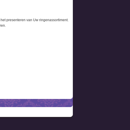
r het presenteren van Uw ringenassortiment.
ren.