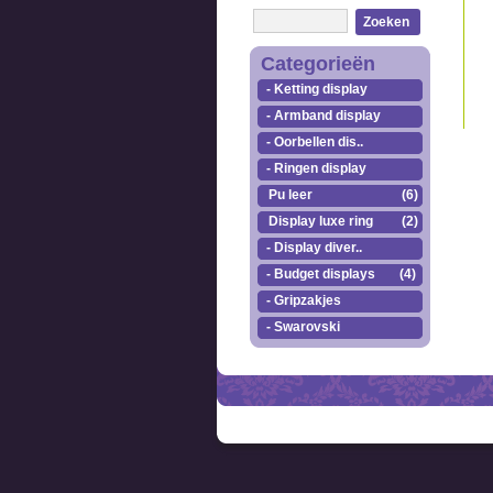
Zoeken
Categorieën
- Ketting display
- Armband display
- Oorbellen dis..
- Ringen display
Pu leer
(6)
Display luxe ring
(2)
- Display diver..
- Budget displays
(4)
- Gripzakjes
- Swarovski