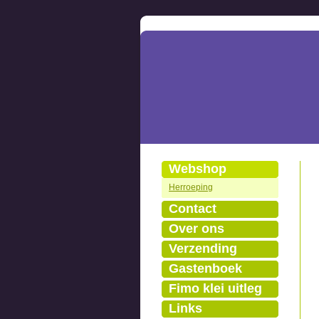
Webshop
Herroeping
Contact
Over ons
Verzending
Gastenboek
Fimo klei uitleg
Links