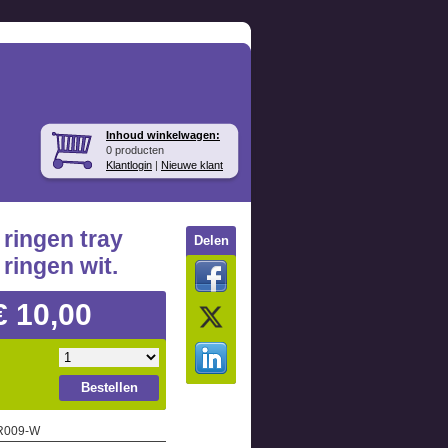
Inhoud winkelwagen:
0 producten
Klantlogin
|
Nieuwe klant
 ringen tray
Delen
 ringen wit.
€ 10,00
Bestellen
 R009-W