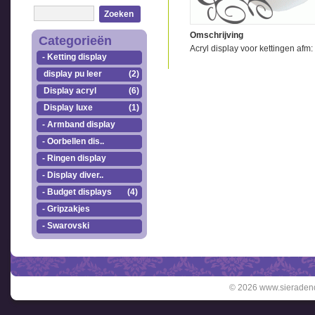
Zoeken
Omschrijving
Categorieën
Acryl display voor kettingen afm:
- Ketting display
display pu leer
(2)
Display acryl
(6)
Display luxe
(1)
- Armband display
- Oorbellen dis..
- Ringen display
- Display diver..
- Budget displays
(4)
- Gripzakjes
- Swarovski
© 2026 www.sieradend