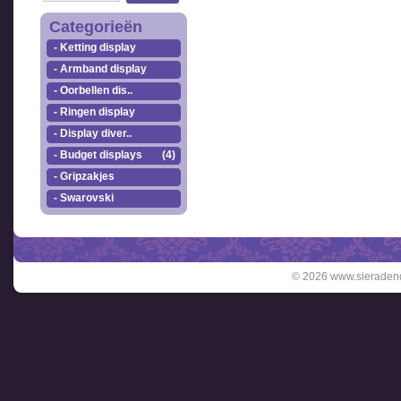
Categorieën
- Ketting display
- Armband display
- Oorbellen dis..
- Ringen display
- Display diver..
- Budget displays
(4)
- Gripzakjes
- Swarovski
© 2026 www.sieradend