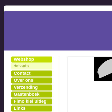
Webshop
Herroeping
Contact
Over ons
Verzending
Gastenboek
Fimo klei uitleg
Links