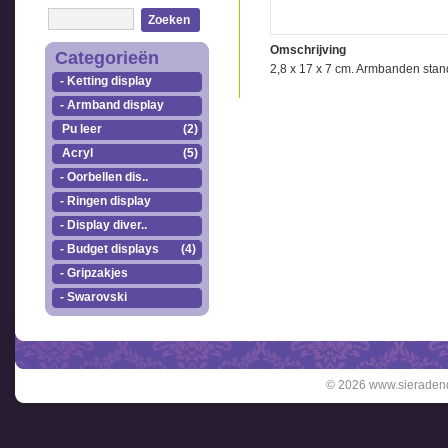
Zoeken
Omschrijving
Categorieën
2,8 x 17 x 7 cm. Armbanden stan
- Ketting display
- Armband display
Pu leer
(2)
Acryl
(5)
- Oorbellen dis..
- Ringen display
- Display diver..
- Budget displays
(4)
- Gripzakjes
- Swarovski
© 2026 www.sieradend