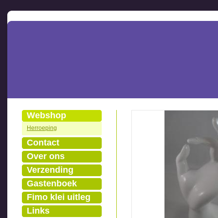
Webshop
Herroeping
Contact
Over ons
Verzending
Gastenboek
Fimo klei uitleg
Links