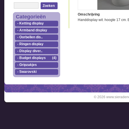
Zoeken
Omschrijving
Categorieën
Handdisplay wit. hoogte 17 cm. B
- Ketting display
- Armband display
- Oorbellen dis..
- Ringen display
- Display diver..
- Budget displays
(4)
- Gripzakjes
- Swarovski
© 2026 www.sieradend