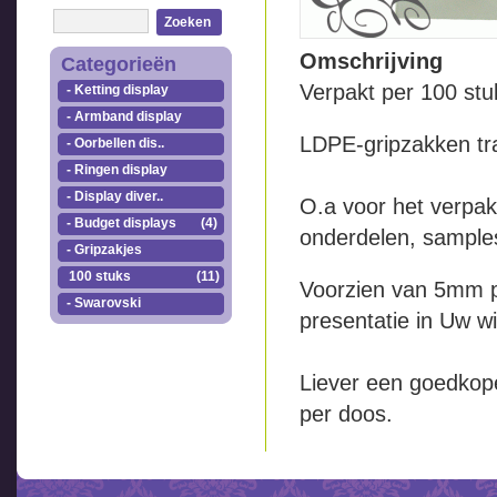
Zoeken
Omschrijving
Categorieën
Verpakt per 100 st
- Ketting display
- Armband display
LDPE-gripzakken tr
- Oorbellen dis..
- Ringen display
- Display diver..
O.a voor het verpakk
- Budget displays
(4)
onderdelen, samples
- Gripzakjes
100 stuks
(11)
Voorzien van 5mm 
- Swarovski
presentatie in Uw w
Liever een goedkope 
per doos.