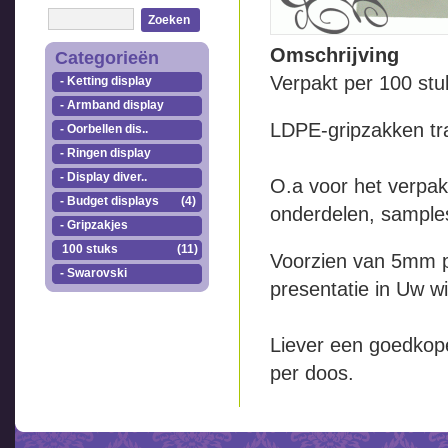
Zoeken
Omschrijving
Categorieën
Verpakt per 100 st
- Ketting display
- Armband display
LDPE-gripzakken tr
- Oorbellen dis..
- Ringen display
- Display diver..
O.a voor het verpakk
- Budget displays
(4)
onderdelen, samples
- Gripzakjes
100 stuks
(11)
Voorzien van 5mm 
- Swarovski
presentatie in Uw w
Liever een goedkope 
per doos.