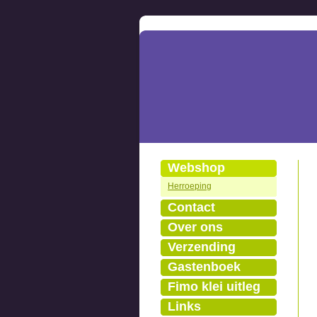
Webshop
Herroeping
Contact
Over ons
Verzending
Gastenboek
Fimo klei uitleg
Links