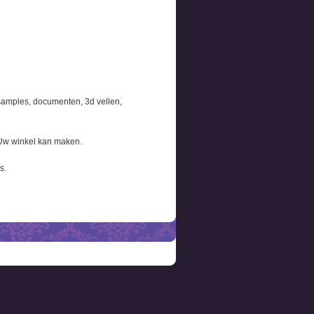
 samples, documenten, 3d vellen,
Uw winkel kan maken.
s.