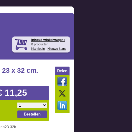
Inhoud winkelwagen:
0 producten
Klantlogin
|
Nieuwe klant
 23 x 32 cm.
Delen
€ 11,25
Bestellen
grip23-32k