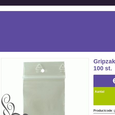
Gripzak
100 st.
Aantal
Productcode
: 