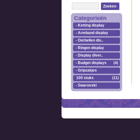
Zoeken
Categorieën
- Ketting display
- Armband display
- Oorbellen dis..
- Ringen display
- Display diver..
- Budget displays
(4)
- Gripzakjes
100 stuks
(11)
- Swarovski