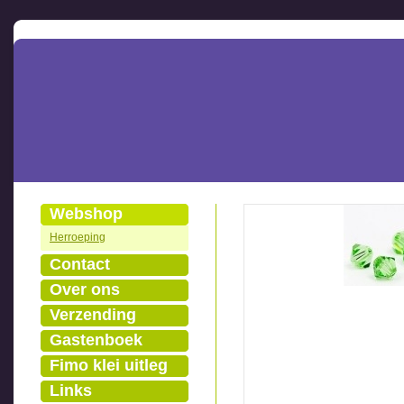
Webshop
Herroeping
Contact
Over ons
Verzending
Gastenboek
Fimo klei uitleg
Links