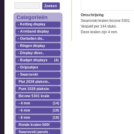
Zoeken
Omschrijving
Categorieën
Swarovski kralen bicone 5301.
- Ketting display
Verpakt per 144 stuks.
- Armband display
Deze kralen zijn 4 mm.
- Oorbellen dis..
- Ringen display
- Display diver..
- Budget displays
(4)
- Gripzakjes
- Swarovski
Plat 2028 plakste..
Punt 1028 plakste..
Bicone 5301 kralen.
- 4 mm
(14)
- 6 mm
(19)
- 8 mm
(18)
Ronde kralen 5000
Swarovski parels ..