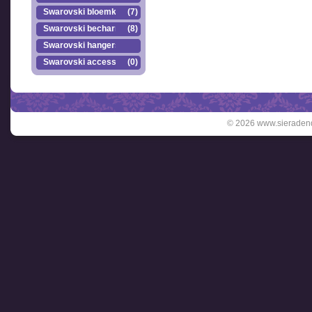
Swarovski bloemkr..
(7)
Swarovski becharmed
(8)
Swarovski hangers
Swarovski accesso..
(0)
© 2026 www.sieradend