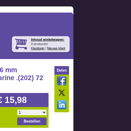
Inhoud winkelwagen:
0 producten
Klantlogin
|
Nieuwe klant
 6 mm
Delen
ine .(202) 72
€ 15,98
Bestellen