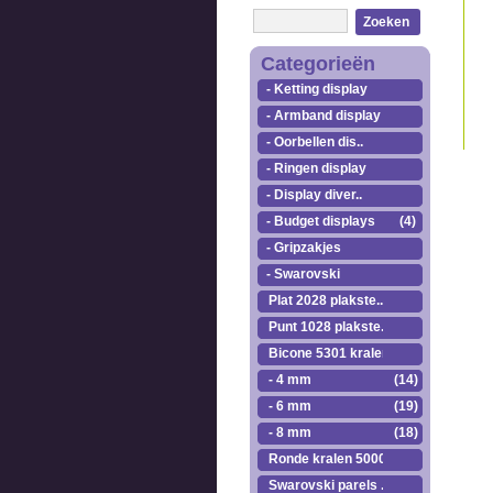
Zoeken
Categorieën
- Ketting display
- Armband display
- Oorbellen dis..
- Ringen display
- Display diver..
- Budget displays
(4)
- Gripzakjes
- Swarovski
Plat 2028 plakste..
Punt 1028 plakste..
Bicone 5301 kralen.
- 4 mm
(14)
- 6 mm
(19)
- 8 mm
(18)
Ronde kralen 5000
Swarovski parels ..