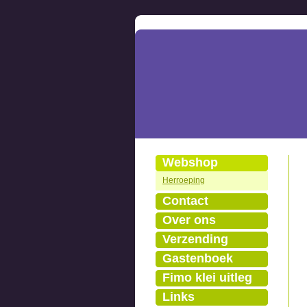
Webshop
Herroeping
Contact
Over ons
Verzending
Gastenboek
Fimo klei uitleg
Links