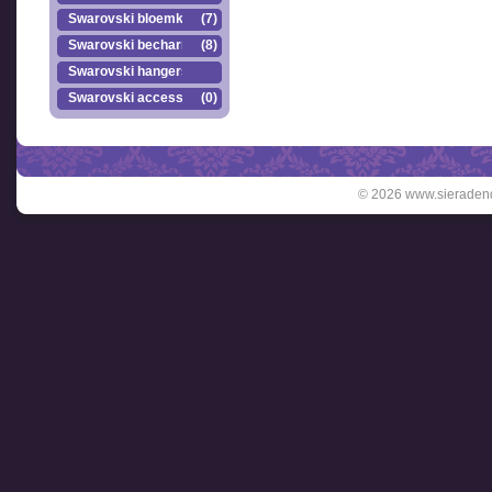
Swarovski bloemkr..
(7)
Swarovski becharmed
(8)
Swarovski hangers
Swarovski accesso..
(0)
© 2026 www.sieradend