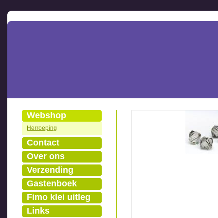
Webshop
Herroeping
Contact
Over ons
Verzending
Gastenboek
Fimo klei uitleg
Links