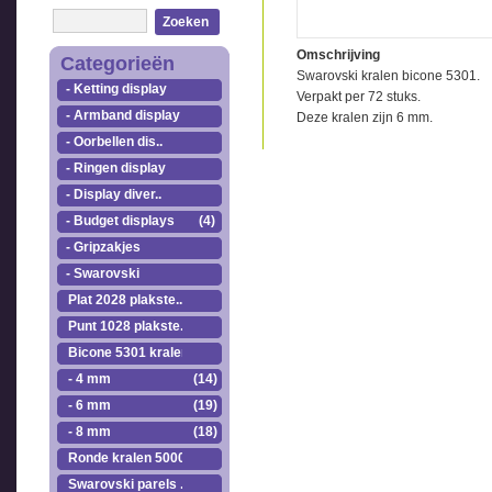
Zoeken
Omschrijving
Categorieën
Swarovski kralen bicone 5301.
- Ketting display
Verpakt per 72 stuks.
- Armband display
Deze kralen zijn 6 mm.
- Oorbellen dis..
- Ringen display
- Display diver..
- Budget displays
(4)
- Gripzakjes
- Swarovski
Plat 2028 plakste..
Punt 1028 plakste..
Bicone 5301 kralen.
- 4 mm
(14)
- 6 mm
(19)
- 8 mm
(18)
Ronde kralen 5000
Swarovski parels ..