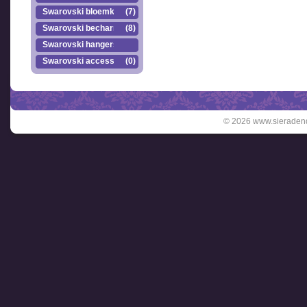
Swarovski bloemkr..
(7)
Swarovski becharmed
(8)
Swarovski hangers
Swarovski accesso..
(0)
© 2026 www.sieradend