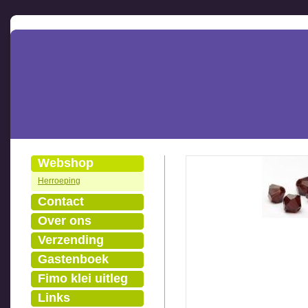
Webshop
Herroeping
Contact
Over ons
Verzending
Gastenboek
Fimo klei uitleg
Links