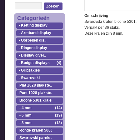
Zoeken
Omschrijving
Categorieën
Swarovski kralen bicone 5301.
- Ketting display
Verpakt per 36 stuks.
- Armband display
Deze kralen zijn 8 mm.
- Oorbellen dis..
- Ringen display
- Display diver..
- Budget displays
(4)
- Gripzakjes
- Swarovski
Plat 2028 plakste..
Punt 1028 plakste..
Bicone 5301 kralen.
- 4 mm
(14)
- 6 mm
(19)
- 8 mm
(18)
Ronde kralen 5000
Swarovski parels ..