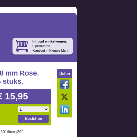
Inhoud winkelwagen:
0 producten
Klantlogin
|
Nieuwe klant
 8 mm Rose.
Delen
6 stuks.
€ 15,95
Bestellen
 5301/8mm/209