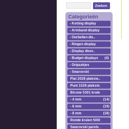
Zoeken
Categorieën
- Ketting display
- Armband display
- Oorbellen dis..
- Ringen display
- Display diver..
- Budget displays
(4)
- Gripzakjes
- Swarovski
Plat 2028 plakste..
Punt 1028 plakste..
Bicone 5301 kralen.
- 4 mm
(14)
- 6 mm
(19)
- 8 mm
(18)
Ronde kralen 5000
Swarovski parels ..