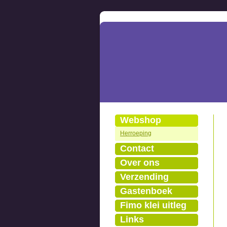
Webshop
Herroeping
Contact
Over ons
Verzending
Gastenboek
Fimo klei uitleg
Links