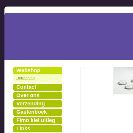
Webshop
Herroeping
Contact
Over ons
Verzending
Gastenboek
Fimo klei uitleg
Links