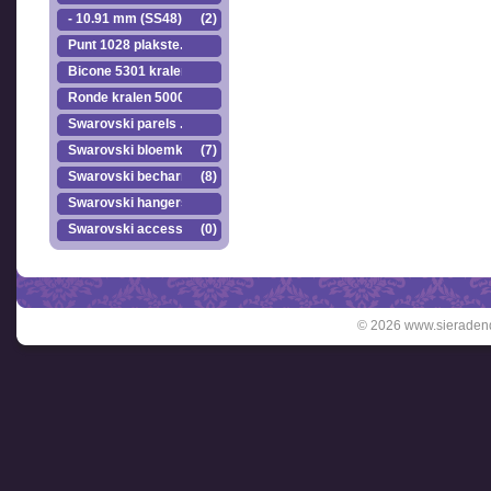
- 10.91 mm (SS48)
(2)
Punt 1028 plakste..
Bicone 5301 kralen.
Ronde kralen 5000
Swarovski parels ..
Swarovski bloemkr..
(7)
Swarovski becharmed
(8)
Swarovski hangers
Swarovski accesso..
(0)
© 2026 www.sieradend