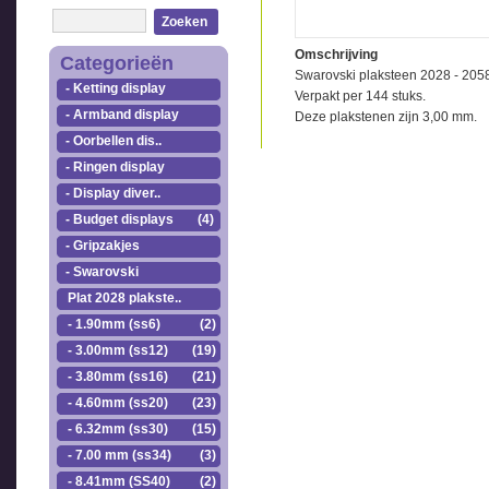
Zoeken
Omschrijving
Categorieën
Swarovski plaksteen 2028 - 205
- Ketting display
Verpakt per 144 stuks.
- Armband display
Deze plakstenen zijn 3,00 mm.
- Oorbellen dis..
- Ringen display
- Display diver..
- Budget displays
(4)
- Gripzakjes
- Swarovski
Plat 2028 plakste..
- 1.90mm (ss6)
(2)
- 3.00mm (ss12)
(19)
- 3.80mm (ss16)
(21)
- 4.60mm (ss20)
(23)
- 6.32mm (ss30)
(15)
- 7.00 mm (ss34)
(3)
- 8.41mm (SS40)
(2)