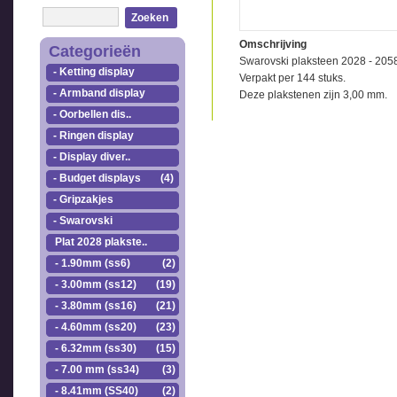
Zoeken
Omschrijving
Categorieën
Swarovski plaksteen 2028 - 205
- Ketting display
Verpakt per 144 stuks.
- Armband display
Deze plakstenen zijn 3,00 mm.
- Oorbellen dis..
- Ringen display
- Display diver..
- Budget displays
(4)
- Gripzakjes
- Swarovski
Plat 2028 plakste..
- 1.90mm (ss6)
(2)
- 3.00mm (ss12)
(19)
- 3.80mm (ss16)
(21)
- 4.60mm (ss20)
(23)
- 6.32mm (ss30)
(15)
- 7.00 mm (ss34)
(3)
- 8.41mm (SS40)
(2)