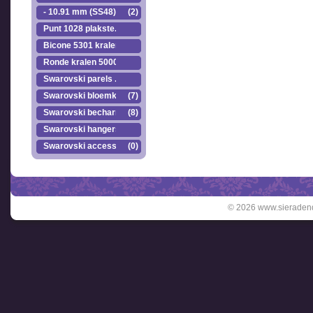
- 10.91 mm (SS48)
(2)
Punt 1028 plakste..
Bicone 5301 kralen.
Ronde kralen 5000
Swarovski parels ..
Swarovski bloemkr..
(7)
Swarovski becharmed
(8)
Swarovski hangers
Swarovski accesso..
(0)
© 2026 www.sieradend