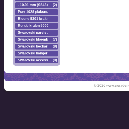
- 10.91 mm (SS48)
(2)
Punt 1028 plakste..
Bicone 5301 kralen.
Ronde kralen 5000
Swarovski parels ..
Swarovski bloemkr..
(7)
Swarovski becharmed
(8)
Swarovski hangers
Swarovski accesso..
(0)
© 2026 www.sieradend