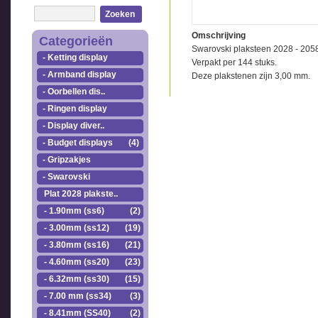
Zoeken
Omschrijving
Categorieën
Swarovski plaksteen 2028 - 205
- Ketting display
Verpakt per 144 stuks.
- Armband display
Deze plakstenen zijn 3,00 mm.
- Oorbellen dis..
- Ringen display
- Display diver..
- Budget displays
(4)
- Gripzakjes
- Swarovski
Plat 2028 plakste..
- 1.90mm (ss6)
(2)
- 3.00mm (ss12)
(19)
- 3.80mm (ss16)
(21)
- 4.60mm (ss20)
(23)
- 6.32mm (ss30)
(15)
- 7.00 mm (ss34)
(3)
- 8.41mm (SS40)
(2)