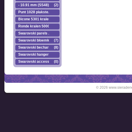
- 10.91 mm (SS48)
(2)
Punt 1028 plakste..
Bicone 5301 kralen.
Ronde kralen 5000
Swarovski parels ..
Swarovski bloemkr..
(7)
Swarovski becharmed
(8)
Swarovski hangers
Swarovski accesso..
(0)
© 2026 www.sieradend