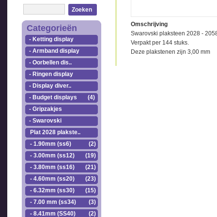
Zoeken
Omschrijving
Categorieën
Swarovski plaksteen 2028 - 205
- Ketting display
Verpakt per 144 stuks.
- Armband display
Deze plakstenen zijn 3,00 mm
- Oorbellen dis..
- Ringen display
- Display diver..
- Budget displays
(4)
- Gripzakjes
- Swarovski
Plat 2028 plakste..
- 1.90mm (ss6)
(2)
- 3.00mm (ss12)
(19)
- 3.80mm (ss16)
(21)
- 4.60mm (ss20)
(23)
- 6.32mm (ss30)
(15)
- 7.00 mm (ss34)
(3)
- 8.41mm (SS40)
(2)