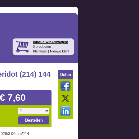
Inhoud winkelwagen:
0 producten
Klantlogin
|
Nieuwe klant
ridot (214) 144
Delen
€ 7,60
Bestellen
 2028/3.00mm/214