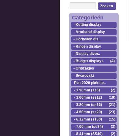
Zoeken
Categorieën
- Ketting display
- Armband display
- Oorbellen dis..
- Ringen display
- Display diver..
- Budget displays
(4)
- Gripzakjes
- Swarovski
Plat 2028 plakste..
- 1.90mm (ss6)
(2)
- 3.00mm (ss12)
(19)
- 3.80mm (ss16)
(21)
- 4.60mm (ss20)
(23)
- 6.32mm (ss30)
(15)
- 7.00 mm (ss34)
(3)
- 8.41mm (SS40)
(2)