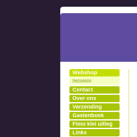
Webshop
Herroeping
Contact
Over ons
Verzending
Gastenboek
Fimo klei uitleg
Links