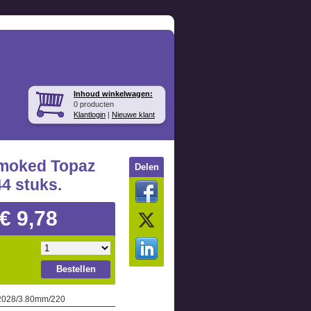
Inhoud winkelwagen:
0 producten
Klantlogin
|
Nieuwe klant
moked Topaz
Delen
44 stuks.
€ 9,78
Bestellen
 2028/3.80mm/220