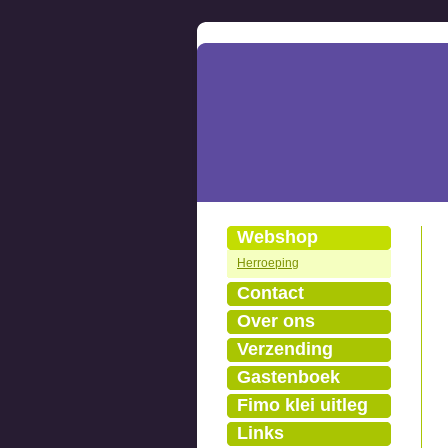
Webshop
Herroeping
Contact
Over ons
Verzending
Gastenboek
Fimo klei uitleg
Links