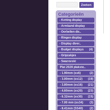
Zoeken
Categorieën
- Ketting display
- Armband display
- Oorbellen dis..
- Ringen display
- Display diver..
- Budget displays
(4)
- Gripzakjes
- Swarovski
Plat 2028 plakste..
- 1.90mm (ss6)
(2)
- 3.00mm (ss12)
(19)
- 3.80mm (ss16)
(21)
- 4.60mm (ss20)
(23)
- 6.32mm (ss30)
(15)
- 7.00 mm (ss34)
(3)
- 8.41mm (SS40)
(2)