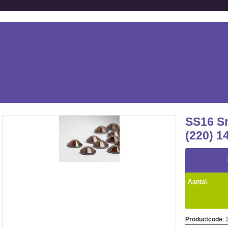
SS16 S
(220) 1
Aantal
Productcode
: