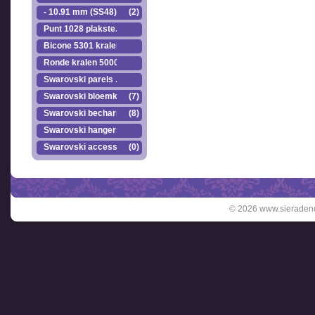
- 10.91 mm (SS48)
(2)
Punt 1028 plakste..
Bicone 5301 kralen.
Ronde kralen 5000
Swarovski parels ..
Swarovski bloemkr..
(7)
Swarovski becharmed
(8)
Swarovski hangers
Swarovski accesso..
(0)
© 2026 www.sieradend