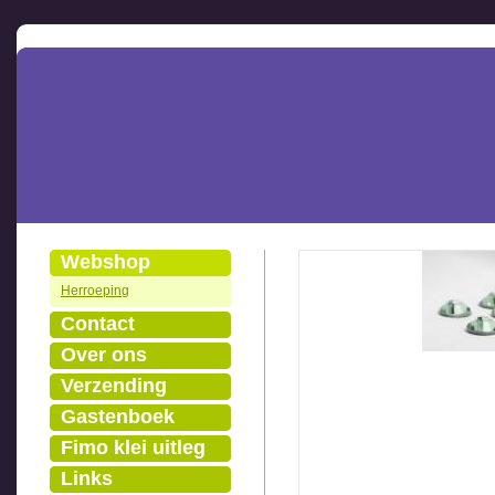
Webshop
Herroeping
Contact
Over ons
Verzending
Gastenboek
Fimo klei uitleg
Links