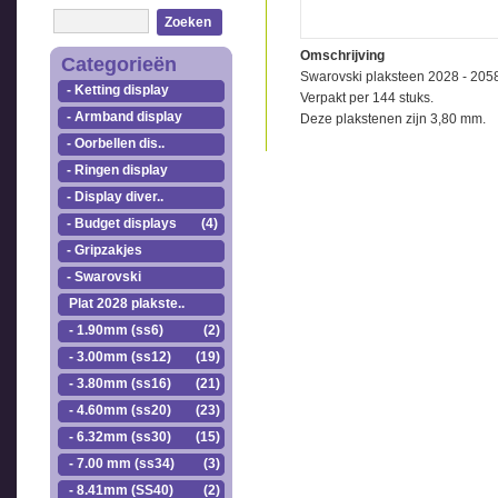
Zoeken
Omschrijving
Categorieën
Swarovski plaksteen 2028 - 205
- Ketting display
Verpakt per 144 stuks.
- Armband display
Deze plakstenen zijn 3,80 mm.
- Oorbellen dis..
- Ringen display
- Display diver..
- Budget displays
(4)
- Gripzakjes
- Swarovski
Plat 2028 plakste..
- 1.90mm (ss6)
(2)
- 3.00mm (ss12)
(19)
- 3.80mm (ss16)
(21)
- 4.60mm (ss20)
(23)
- 6.32mm (ss30)
(15)
- 7.00 mm (ss34)
(3)
- 8.41mm (SS40)
(2)