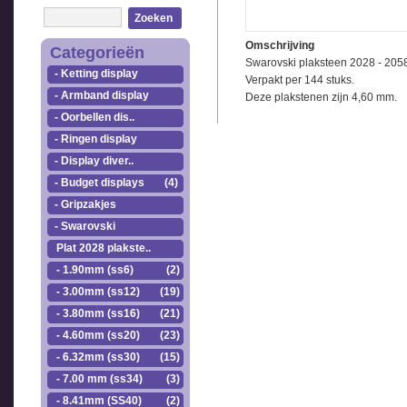
Zoeken
Omschrijving
Categorieën
Swarovski plaksteen 2028 - 205
- Ketting display
Verpakt per 144 stuks.
- Armband display
Deze plakstenen zijn 4,60 mm.
- Oorbellen dis..
- Ringen display
- Display diver..
- Budget displays
(4)
- Gripzakjes
- Swarovski
Plat 2028 plakste..
- 1.90mm (ss6)
(2)
- 3.00mm (ss12)
(19)
- 3.80mm (ss16)
(21)
- 4.60mm (ss20)
(23)
- 6.32mm (ss30)
(15)
- 7.00 mm (ss34)
(3)
- 8.41mm (SS40)
(2)