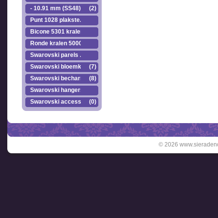
- 10.91 mm (SS48)
(2)
Punt 1028 plakste..
Bicone 5301 kralen.
Ronde kralen 5000
Swarovski parels ..
Swarovski bloemkr..
(7)
Swarovski becharmed
(8)
Swarovski hangers
Swarovski accesso..
(0)
© 2026 www.sieradend