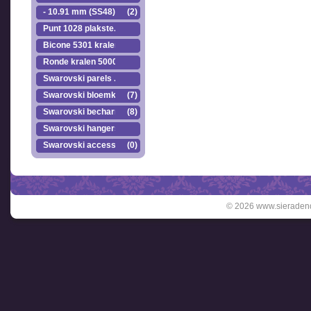
- 10.91 mm (SS48)
(2)
Punt 1028 plakste..
Bicone 5301 kralen.
Ronde kralen 5000
Swarovski parels ..
Swarovski bloemkr..
(7)
Swarovski becharmed
(8)
Swarovski hangers
Swarovski accesso..
(0)
© 2026 www.sieradend