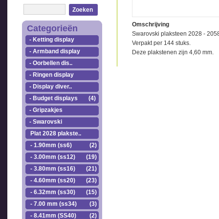
Zoeken
Omschrijving
Categorieën
Swarovski plaksteen 2028 - 205
- Ketting display
Verpakt per 144 stuks.
- Armband display
Deze plakstenen zijn 4,60 mm.
- Oorbellen dis..
- Ringen display
- Display diver..
- Budget displays
(4)
- Gripzakjes
- Swarovski
Plat 2028 plakste..
- 1.90mm (ss6)
(2)
- 3.00mm (ss12)
(19)
- 3.80mm (ss16)
(21)
- 4.60mm (ss20)
(23)
- 6.32mm (ss30)
(15)
- 7.00 mm (ss34)
(3)
- 8.41mm (SS40)
(2)