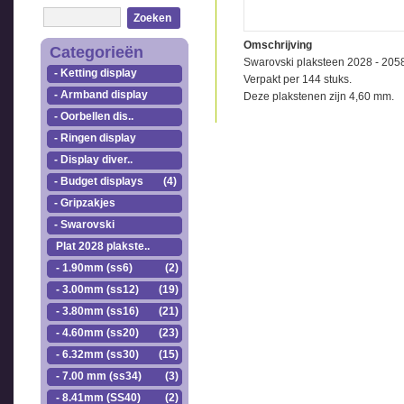
Zoeken
Omschrijving
Categorieën
Swarovski plaksteen 2028 - 205
- Ketting display
Verpakt per 144 stuks.
- Armband display
Deze plakstenen zijn 4,60 mm.
- Oorbellen dis..
- Ringen display
- Display diver..
- Budget displays
(4)
- Gripzakjes
- Swarovski
Plat 2028 plakste..
- 1.90mm (ss6)
(2)
- 3.00mm (ss12)
(19)
- 3.80mm (ss16)
(21)
- 4.60mm (ss20)
(23)
- 6.32mm (ss30)
(15)
- 7.00 mm (ss34)
(3)
- 8.41mm (SS40)
(2)