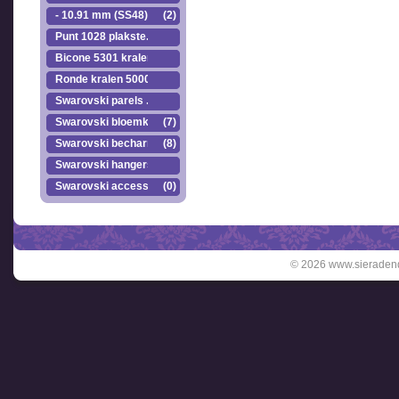
- 10.91 mm (SS48)
(2)
Punt 1028 plakste..
Bicone 5301 kralen.
Ronde kralen 5000
Swarovski parels ..
Swarovski bloemkr..
(7)
Swarovski becharmed
(8)
Swarovski hangers
Swarovski accesso..
(0)
© 2026 www.sieradend