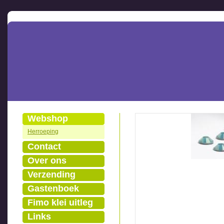
Webshop
Herroeping
Contact
Over ons
Verzending
Gastenboek
Fimo klei uitleg
Links