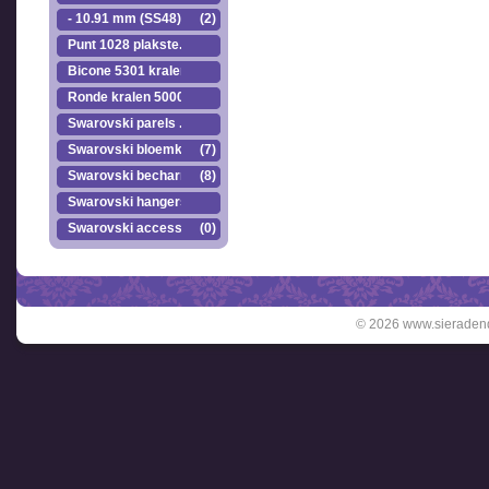
- 10.91 mm (SS48)
(2)
Punt 1028 plakste..
Bicone 5301 kralen.
Ronde kralen 5000
Swarovski parels ..
Swarovski bloemkr..
(7)
Swarovski becharmed
(8)
Swarovski hangers
Swarovski accesso..
(0)
© 2026 www.sieradend