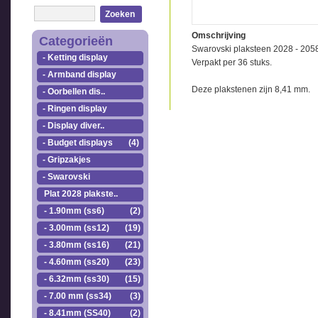
Zoeken
Omschrijving
Categorieën
Swarovski plaksteen 2028 - 205
- Ketting display
Verpakt per 36 stuks.
- Armband display
Deze plakstenen zijn 8,41 mm.
- Oorbellen dis..
- Ringen display
- Display diver..
- Budget displays
(4)
- Gripzakjes
- Swarovski
Plat 2028 plakste..
- 1.90mm (ss6)
(2)
- 3.00mm (ss12)
(19)
- 3.80mm (ss16)
(21)
- 4.60mm (ss20)
(23)
- 6.32mm (ss30)
(15)
- 7.00 mm (ss34)
(3)
- 8.41mm (SS40)
(2)