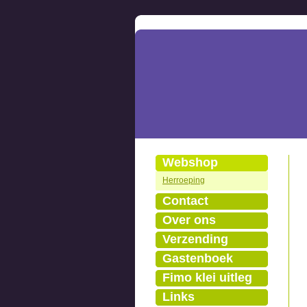
Webshop
Herroeping
Contact
Over ons
Verzending
Gastenboek
Fimo klei uitleg
Links