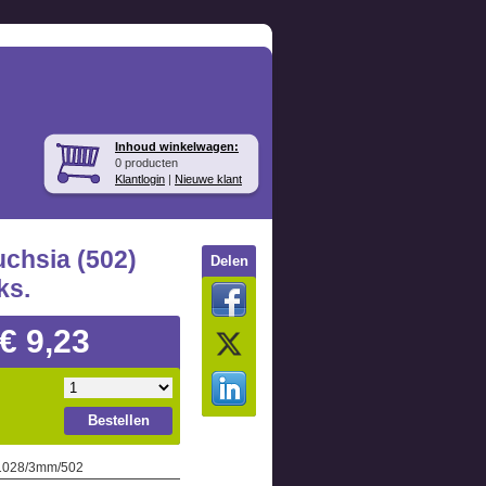
Inhoud winkelwagen:
0 producten
Klantlogin
|
Nieuwe klant
chsia (502)
Delen
ks.
€ 9,23
Bestellen
 1028/3mm/502