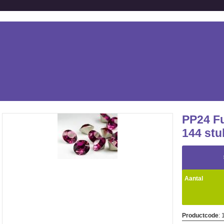
PP24 Fu
144 stu
Aantal
Productcode
: