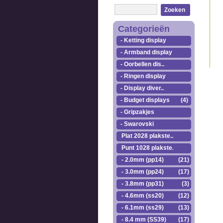
Zoeken
Categorieën
- Ketting display
- Armband display
- Oorbellen dis..
- Ringen display
- Display diver..
- Budget displays
(4)
- Gripzakjes
- Swarovski
Plat 2028 plakste..
Punt 1028 plakste..
- 2.0mm (pp14)
(21)
- 3.0mm (pp24)
(17)
- 3.8mm (pp31)
(3)
- 4.6mm (ss20)
(12)
- 6.1mm (ss29)
(13)
- 8.4 mm (SS39)
(17)