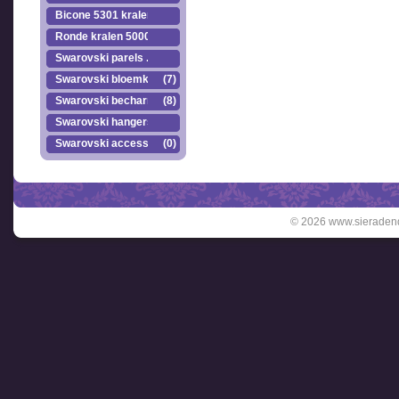
Bicone 5301 kralen.
Ronde kralen 5000
Swarovski parels ..
Swarovski bloemkr..
(7)
Swarovski becharmed
(8)
Swarovski hangers
Swarovski accesso..
(0)
© 2026 www.sieradend