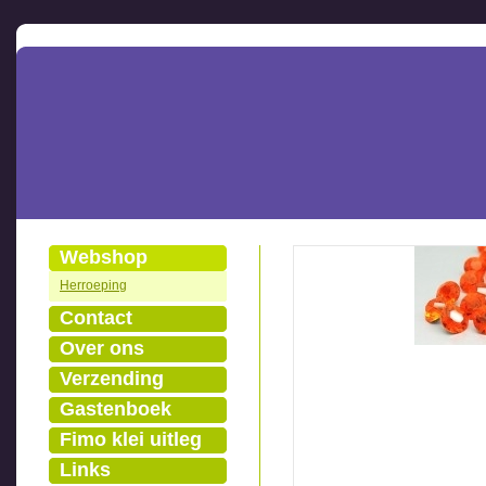
Webshop
Herroeping
Contact
Over ons
Verzending
Gastenboek
Fimo klei uitleg
Links