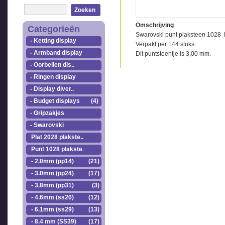
Zoeken
Omschrijving
Categorieën
Swarovski punt plaksteen 1028 
- Ketting display
Verpakt per 144 stuks.
- Armband display
Dit puntsteentje is 3,00 mm.
- Oorbellen dis..
- Ringen display
- Display diver..
- Budget displays
(4)
- Gripzakjes
- Swarovski
Plat 2028 plakste..
Punt 1028 plakste..
- 2.0mm (pp14)
(21)
- 3.0mm (pp24)
(17)
- 3.8mm (pp31)
(3)
- 4.6mm (ss20)
(12)
- 6.1mm (ss29)
(13)
- 8.4 mm (SS39)
(17)