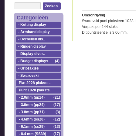
Zoeken
Omschrijving
Categorieën
Swarovski punt plaksteen 1028 
- Ketting display
Verpakt per 144 stuks.
- Armband display
Dit puntsteentje is 3,00 mm.
- Oorbellen dis..
- Ringen display
- Display diver..
- Budget displays
(4)
- Gripzakjes
- Swarovski
Plat 2028 plakste..
Punt 1028 plakste..
- 2.0mm (pp14)
(21)
- 3.0mm (pp24)
(17)
- 3.8mm (pp31)
(3)
- 4.6mm (ss20)
(12)
- 6.1mm (ss29)
(13)
- 8.4 mm (SS39)
(17)