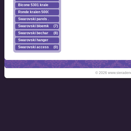
Bicone 5301 kralen.
Ronde kralen 5000
Swarovski parels ..
Swarovski bloemkr..
(7)
Swarovski becharmed
(8)
Swarovski hangers
Swarovski accesso..
(0)
© 2026 www.sieradend