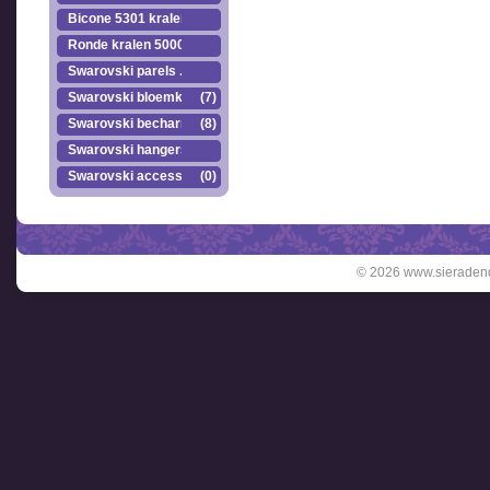
Bicone 5301 kralen.
Ronde kralen 5000
Swarovski parels ..
Swarovski bloemkr..
(7)
Swarovski becharmed
(8)
Swarovski hangers
Swarovski accesso..
(0)
© 2026 www.sieradend