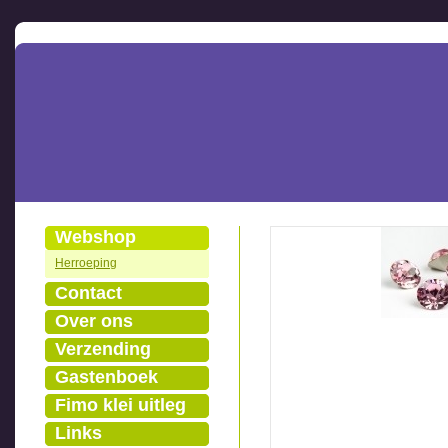
Webshop
Herroeping
Contact
Over ons
Verzending
Gastenboek
Fimo klei uitleg
Links