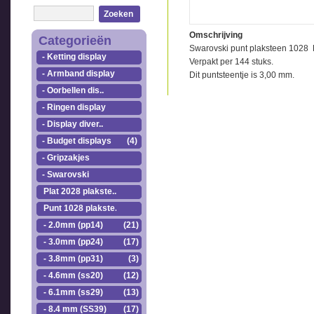
Zoeken
Omschrijving
Categorieën
Swarovski punt plaksteen 1028 
- Ketting display
Verpakt per 144 stuks.
- Armband display
Dit puntsteentje is 3,00 mm.
- Oorbellen dis..
- Ringen display
- Display diver..
- Budget displays
(4)
- Gripzakjes
- Swarovski
Plat 2028 plakste..
Punt 1028 plakste..
- 2.0mm (pp14)
(21)
- 3.0mm (pp24)
(17)
- 3.8mm (pp31)
(3)
- 4.6mm (ss20)
(12)
- 6.1mm (ss29)
(13)
- 8.4 mm (SS39)
(17)