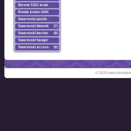
Bicone 5301 kralen.
Ronde kralen 5000
Swarovski parels ..
Swarovski bloemkr..
(7)
Swarovski becharmed
(8)
Swarovski hangers
Swarovski accesso..
(0)
© 2026 www.sieradend