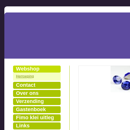
Webshop
Herroeping
Contact
Over ons
Verzending
Gastenboek
Fimo klei uitleg
Links