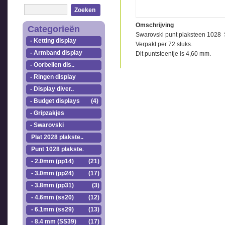
Zoeken
Omschrijving
Categorieën
Swarovski punt plaksteen 1028 
- Ketting display
Verpakt per 72 stuks.
- Armband display
Dit puntsteentje is 4,60 mm.
- Oorbellen dis..
- Ringen display
- Display diver..
- Budget displays
(4)
- Gripzakjes
- Swarovski
Plat 2028 plakste..
Punt 1028 plakste..
- 2.0mm (pp14)
(21)
- 3.0mm (pp24)
(17)
- 3.8mm (pp31)
(3)
- 4.6mm (ss20)
(12)
- 6.1mm (ss29)
(13)
- 8.4 mm (SS39)
(17)