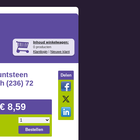
Inhoud winkelwagen:
0 producten
Klantlogin
|
Nieuwe klant
untsteen
Delen
h (236) 72
€ 8,59
Bestellen