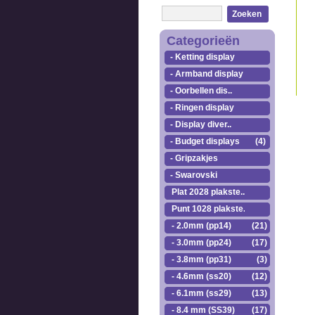
Zoeken
Categorieën
- Ketting display
- Armband display
- Oorbellen dis..
- Ringen display
- Display diver..
- Budget displays
(4)
- Gripzakjes
- Swarovski
Plat 2028 plakste..
Punt 1028 plakste..
- 2.0mm (pp14)
(21)
- 3.0mm (pp24)
(17)
- 3.8mm (pp31)
(3)
- 4.6mm (ss20)
(12)
- 6.1mm (ss29)
(13)
- 8.4 mm (SS39)
(17)