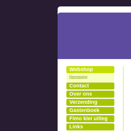
Webshop
Herroeping
Contact
Over ons
Verzending
Gastenboek
Fimo klei uitleg
Links