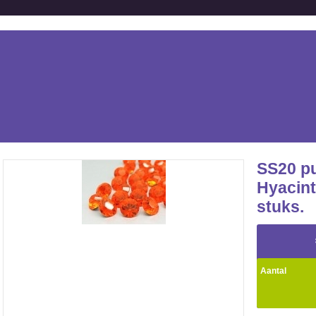
SS20 p
Hyacint
stuks.
Aantal