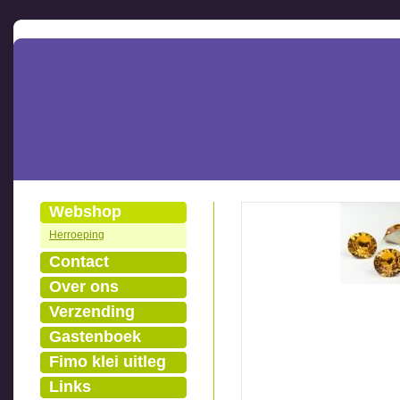
Webshop
Herroeping
Contact
Over ons
Verzending
Gastenboek
Fimo klei uitleg
Links