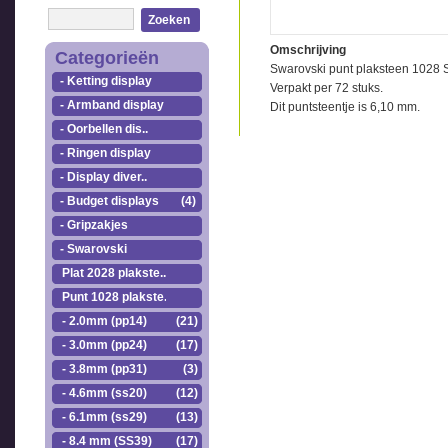
Zoeken
Omschrijving
Categorieën
Swarovski punt plaksteen 1028 
- Ketting display
Verpakt per 72 stuks.
- Armband display
Dit puntsteentje is 6,10 mm.
- Oorbellen dis..
- Ringen display
- Display diver..
- Budget displays
(4)
- Gripzakjes
- Swarovski
Plat 2028 plakste..
Punt 1028 plakste..
- 2.0mm (pp14)
(21)
- 3.0mm (pp24)
(17)
- 3.8mm (pp31)
(3)
- 4.6mm (ss20)
(12)
- 6.1mm (ss29)
(13)
- 8.4 mm (SS39)
(17)