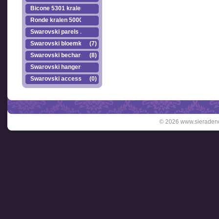
Bicone 5301 kralen.
Ronde kralen 5000
Swarovski parels ..
Swarovski bloemkr..
(7)
Swarovski becharmed
(8)
Swarovski hangers
Swarovski accesso..
(0)
© 2026 www.sieradend