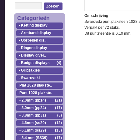
Zoeken
Omschrijving
Categorieën
Swarovski punt plaksteen 1028 
- Ketting display
Verpakt per 72 stuks.
- Armband display
Dit puntsteentje is 6,10 mm.
- Oorbellen dis..
- Ringen display
- Display diver..
- Budget displays
(4)
- Gripzakjes
- Swarovski
Plat 2028 plakste..
Punt 1028 plakste..
- 2.0mm (pp14)
(21)
- 3.0mm (pp24)
(17)
- 3.8mm (pp31)
(3)
- 4.6mm (ss20)
(12)
- 6.1mm (ss29)
(13)
- 8.4 mm (SS39)
(17)