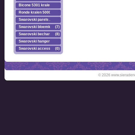
Bicone 5301 kralen.
Ronde kralen 5000
Swarovski parels ..
Swarovski bloemkr..
(7)
Swarovski becharmed
(8)
Swarovski hangers
Swarovski accesso..
(0)
© 2026 www.sieradend