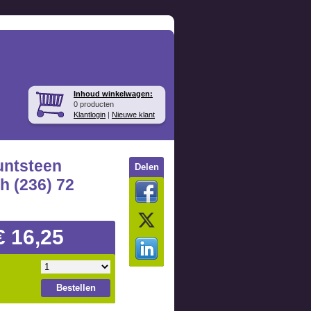
Inhoud winkelwagen:
0 producten
Klantlogin
|
Nieuwe klant
untsteen
Delen
h (236) 72
€ 16,25
Bestellen