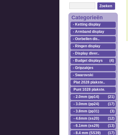
Zoeken
Categorieën
- Ketting display
- Armband display
- Oorbellen dis..
- Ringen display
- Display diver..
- Budget displays
(4)
- Gripzakjes
- Swarovski
Plat 2028 plakste..
Punt 1028 plakste..
- 2.0mm (pp14)
(21)
- 3.0mm (pp24)
(17)
- 3.8mm (pp31)
(3)
- 4.6mm (ss20)
(12)
- 6.1mm (ss29)
(13)
- 8.4 mm (SS39)
(17)