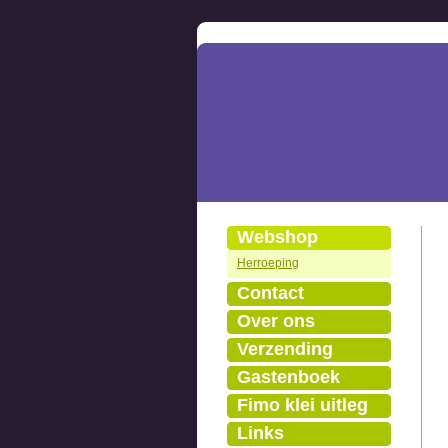
Webshop
Herroeping
Contact
Over ons
Verzending
Gastenboek
Fimo klei uitleg
Links