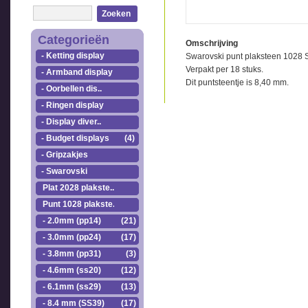
Zoeken
Categorieën
Omschrijving
- Ketting display
Swarovski punt plaksteen 1028 
Verpakt per 18 stuks.
- Armband display
Dit puntsteentje is 8,40 mm.
- Oorbellen dis..
- Ringen display
- Display diver..
- Budget displays
(4)
- Gripzakjes
- Swarovski
Plat 2028 plakste..
Punt 1028 plakste..
- 2.0mm (pp14)
(21)
- 3.0mm (pp24)
(17)
- 3.8mm (pp31)
(3)
- 4.6mm (ss20)
(12)
- 6.1mm (ss29)
(13)
- 8.4 mm (SS39)
(17)