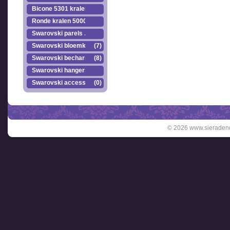
Bicone 5301 kralen.
Ronde kralen 5000
Swarovski parels ..
Swarovski bloemkr..
(7)
Swarovski becharmed
(8)
Swarovski hangers
Swarovski accesso..
(0)
© 2026 www.sieradend