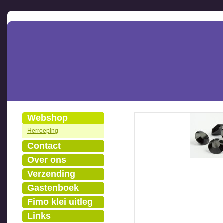
Webshop
Herroeping
Contact
Over ons
Verzending
Gastenboek
Fimo klei uitleg
Links