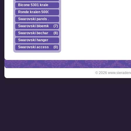
Bicone 5301 kralen.
Ronde kralen 5000
Swarovski parels ..
Swarovski bloemkr..
(7)
Swarovski becharmed
(8)
Swarovski hangers
Swarovski accesso..
(0)
© 2026 www.sieradend