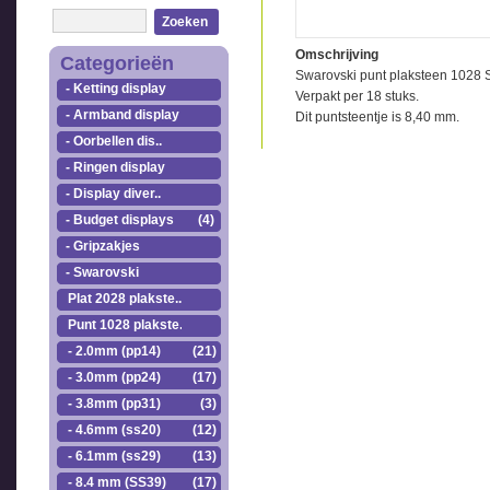
Zoeken
Omschrijving
Categorieën
Swarovski punt plaksteen 1028 
- Ketting display
Verpakt per 18 stuks.
- Armband display
Dit puntsteentje is 8,40 mm.
- Oorbellen dis..
- Ringen display
- Display diver..
- Budget displays
(4)
- Gripzakjes
- Swarovski
Plat 2028 plakste..
Punt 1028 plakste..
- 2.0mm (pp14)
(21)
- 3.0mm (pp24)
(17)
- 3.8mm (pp31)
(3)
- 4.6mm (ss20)
(12)
- 6.1mm (ss29)
(13)
- 8.4 mm (SS39)
(17)