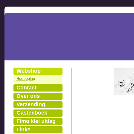
Webshop
Herroeping
Contact
Over ons
Verzending
Gastenboek
Fimo klei uitleg
Links