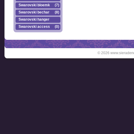
Swarovski bloemkr..
(7)
Swarovski becharmed
(8)
Swarovski hangers
Swarovski accesso..
(0)
© 2026 www.sieradend