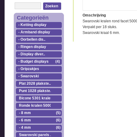
Zoeken
Omschrijving
Categorieën
Swarovski kralen rond facet 500
- Ketting display
Verpakt per 18 stuks.
- Armband display
Swarovski kraal 6 mm.
- Oorbellen dis..
- Ringen display
- Display diver..
- Budget displays
(4)
- Gripzakjes
- Swarovski
Plat 2028 plakste..
Punt 1028 plakste..
Bicone 5301 kralen.
Ronde kralen 5000
- 8 mm
(5)
- 6 mm
(6)
- 4 mm
(6)
Swarovski parels ..