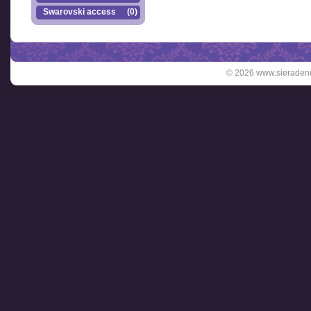
Swarovski accesso..
(0)
© 2026 www.sieradend