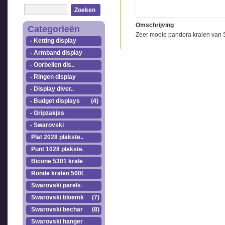
Zoeken
Omschrijving
Categorieën
Zeer mooie pandora kralen van 
- Ketting display
- Armband display
- Oorbellen dis..
- Ringen display
- Display diver..
- Budget displays
(4)
- Gripzakjes
- Swarovski
Plat 2028 plakste..
Punt 1028 plakste..
Bicone 5301 kralen.
Ronde kralen 5000
Swarovski parels ..
Swarovski bloemkr..
(7)
Swarovski becharmed
(8)
Swarovski hangers