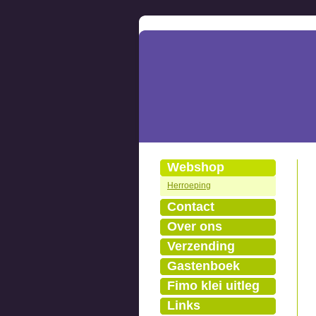
Webshop
Herroeping
Contact
Over ons
Verzending
Gastenboek
Fimo klei uitleg
Links