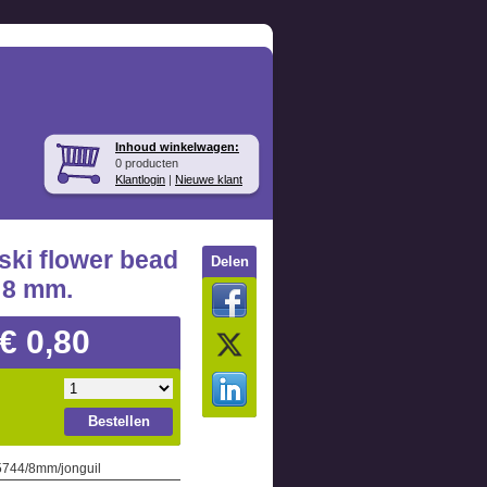
Inhoud winkelwagen:
0 producten
Klantlogin
|
Nieuwe klant
ki flower bead
Delen
. 8 mm.
€ 0,80
Bestellen
 5744/8mm/jonguil