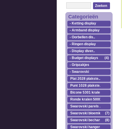
Zoeken
Categorieën
- Ketting display
- Armband display
- Oorbellen dis..
- Ringen display
- Display diver..
- Budget displays
(4)
- Gripzakjes
- Swarovski
Plat 2028 plakste..
Punt 1028 plakste..
Bicone 5301 kralen.
Ronde kralen 5000
Swarovski parels ..
Swarovski bloemkr..
(7)
Swarovski becharmed
(8)
Swarovski hangers