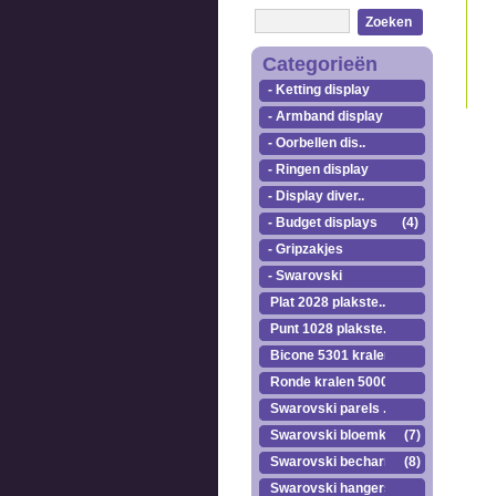
Zoeken
Categorieën
- Ketting display
- Armband display
- Oorbellen dis..
- Ringen display
- Display diver..
- Budget displays
(4)
- Gripzakjes
- Swarovski
Plat 2028 plakste..
Punt 1028 plakste..
Bicone 5301 kralen.
Ronde kralen 5000
Swarovski parels ..
Swarovski bloemkr..
(7)
Swarovski becharmed
(8)
Swarovski hangers