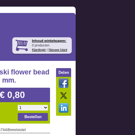
Inhoud winkelwagen:
0 producten
Klantlogin
|
Nieuwe klant
ki flower bead
Delen
 8 mm.
€ 0,80
Bestellen
 5744/8mm/violet