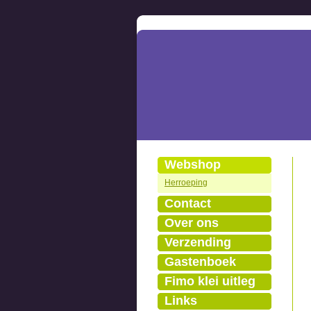
Webshop
Herroeping
Contact
Over ons
Verzending
Gastenboek
Fimo klei uitleg
Links