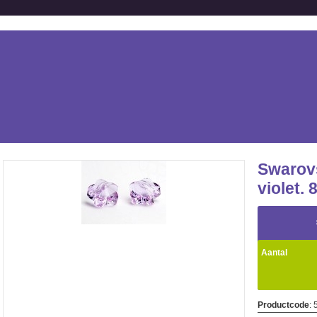
Swarovs
violet.
Aantal
Productcode
: