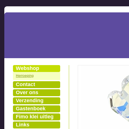
Webshop
Herroeping
Contact
Over ons
Verzending
Gastenboek
Fimo klei uitleg
Links