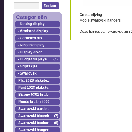
Zoeken
Omschrijving
Categorieën
Mooie swarovski hangers.
- Ketting display
- Armband display
Deze hartjes van swarovski zijn
- Oorbellen dis..
- Ringen display
- Display diver..
- Budget displays
(4)
- Gripzakjes
- Swarovski
Plat 2028 plakste..
Punt 1028 plakste..
Bicone 5301 kralen.
Ronde kralen 5000
Swarovski parels ..
Swarovski bloemkr..
(7)
Swarovski becharmed
(8)
Swarovski hangers