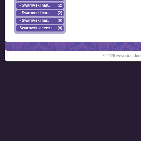
- Swarovski han..
(2)
- Swarovski har..
(2)
- Swarovski har..
(6)
Swarovski accesso..
(0)
© 2026 www.sieradend