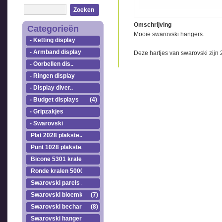
Zoeken
Omschrijving
Categorieën
Mooie swarovski hangers.
- Ketting display
- Armband display
Deze hartjes van swarovski zijn
- Oorbellen dis..
- Ringen display
- Display diver..
- Budget displays
(4)
- Gripzakjes
- Swarovski
Plat 2028 plakste..
Punt 1028 plakste..
Bicone 5301 kralen.
Ronde kralen 5000
Swarovski parels ..
Swarovski bloemkr..
(7)
Swarovski becharmed
(8)
Swarovski hangers