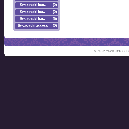
- Swarovski han..
(2)
- Swarovski har..
(2)
- Swarovski har..
(6)
Swarovski accesso..
(0)
© 2026 www.sieradend