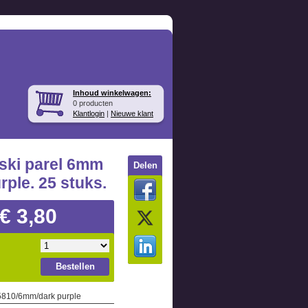
Inhoud winkelwagen:
0 producten
Klantlogin
|
Nieuwe klant
ski parel 6mm
Delen
rple. 25 stuks.
€ 3,80
Bestellen
 5810/6mm/dark purple