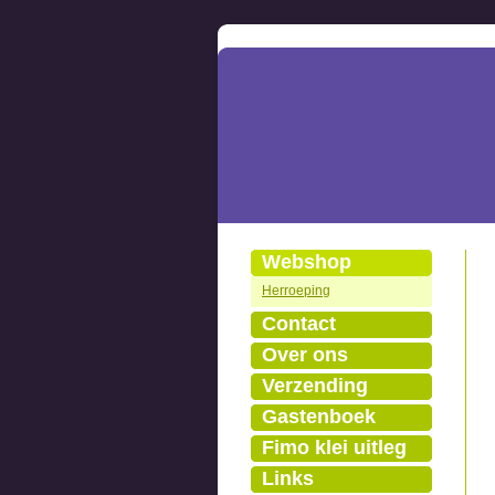
Webshop
Herroeping
Contact
Over ons
Verzending
Gastenboek
Fimo klei uitleg
Links