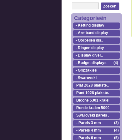
Zoeken
Categorieën
- Ketting display
- Armband display
- Oorbellen dis..
- Ringen display
- Display diver..
- Budget displays
(4)
- Gripzakjes
- Swarovski
Plat 2028 plakste..
Punt 1028 plakste..
Bicone 5301 kralen.
Ronde kralen 5000
Swarovski parels ..
- Parels 3 mm
(3)
- Parels 4 mm
(4)
- Parels 6 mm
(5)